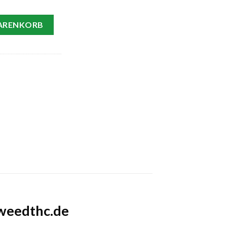
fen – Zaubertrüffel Bundle Menge
WARENKORB
 weedthc.de