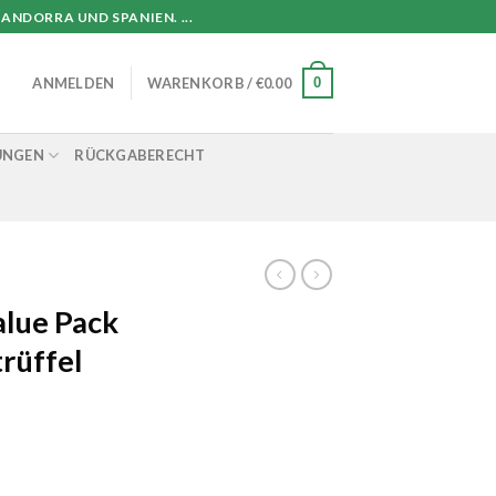
ANDORRA UND SPANIEN. ...
0
ANMELDEN
WARENKORB /
€
0.00
UNGEN
RÜCKGABERECHT
alue Pack
rüffel