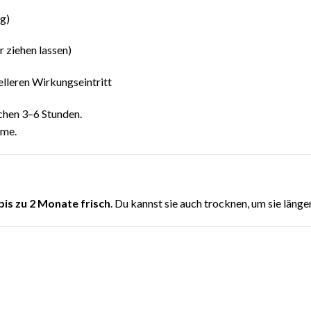
g)
r ziehen lassen)
elleren Wirkungseintritt
chen 3–6 Stunden.
hme.
bis zu 2 Monate frisch
. Du kannst sie auch trocknen, um sie länger