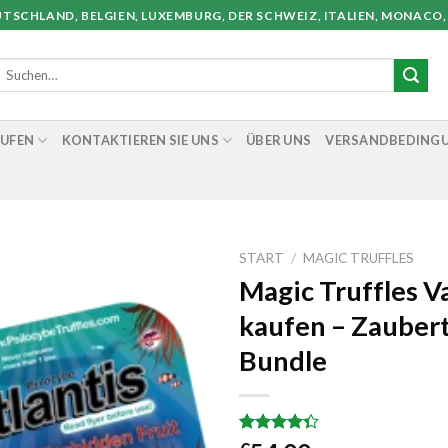
TSCHLAND, BELGIEN, LUXEMBURG, DER SCHWEIZ, ITALIEN, MONACO, 
Suchen
nach:
AUFEN
KONTAKTIEREN SIE UNS
ÜBER UNS
VERSANDBEDING
START
/
MAGIC TRUFFLES
Magic Truffles V
kaufen – Zaubert
Bundle
Bewertet
35