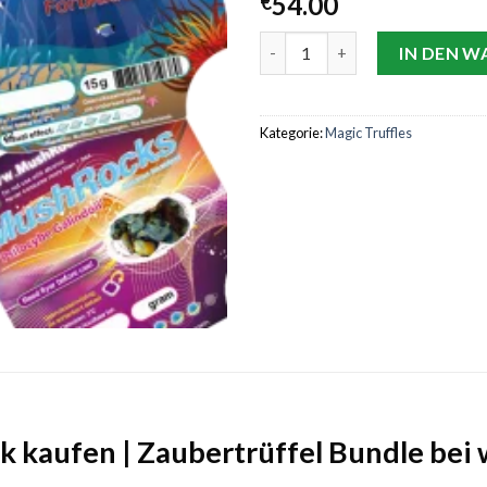
54.00
€
mit
4.31
von 5,
Magic Truffles Value Pack kau
basierend
IN DEN 
auf
Kundenbewertungen
Kategorie:
Magic Truffles
ck kaufen | Zaubertrüffel Bundle bei