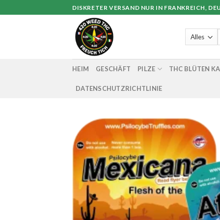
Zum
DISKRETER VERSAND NUR IN FRANKREICH, DEU
Inhalt
springen
HEIM
GESCHÄFT
PILZE
THC BLÜTEN K
DATENSCHUTZRICHTLINIE