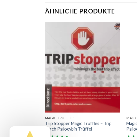
ÄHNLICHE PRODUKTE
MAGIC TRUFFLES
MAGIC
fles Kaufen –
Trip Stopper Magic Truffles – Trip
Magic
durch Psilocybin Trüffel
Psilo