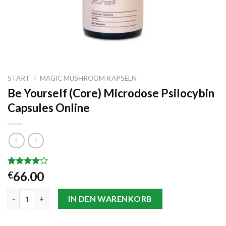
START
/
MAGIC MUSHROOM KAPSELN
Be Yourself (Core) Microdose Psilocybin
Capsules Online
Bewertet
35
66.00
€
mit
3.94
von 5,
Be Yourself (Core) Microdose Psilocybin Capsules Online Menge
basierend
IN DEN WARENKORB
auf
Kundenbewertungen