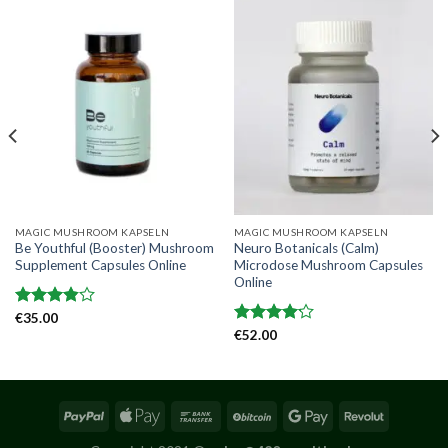
MAGIC MUSHROOM KAPSELN
MAGIC MUSHROOM KAPSELN
Be Youthful (Booster) Mushroom
Neuro Botanicals (Calm)
Supplement Capsules Online
Microdose Mushroom Capsules
Online
Bewertet
€
35.00
mit
3.86
Bewertet
€
52.00
von 5
mit
4.14
von 5